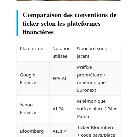
Comparaison des conventions de
ticker selon les plateformes
financières
Plateforme
Notation
Standard sous-
utilisée
jacent
Préfixe
Google
propriétaire +
EPA:AI
Finance
mnémonique
Euronext
Mnémonique +
Yahoo
AI.PA
suffixe place (.PA =
Finance
Paris)
Ticker Bloomberg
Bloomberg
AIL:FP
+ code pays/place