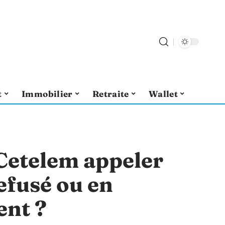
t
Immobilier
Retraite
Wallet
Cetelem appeler
efusé ou en
ent ?