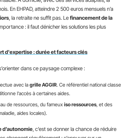
nsable. À domicile, avec des services adaptés, la
ois. En EHPAD, atteindre 2 500 euros mensuels n’a
iors
, la retraite ne suffit pas. Le
financement de la
portance : il faut dénicher les solutions les plus
rt d'expertise : durée et facteurs clés
r s’orienter dans ce paysage complexe :
fectue avec la
grille AGGIR
. Ce référentiel national classe
itionne l’accès à certaines aides.
eau de ressources, du fameux
iso ressources
, et des
ladie, aides locales).
te d’autonomie
, c’est se donner la chance de réduire