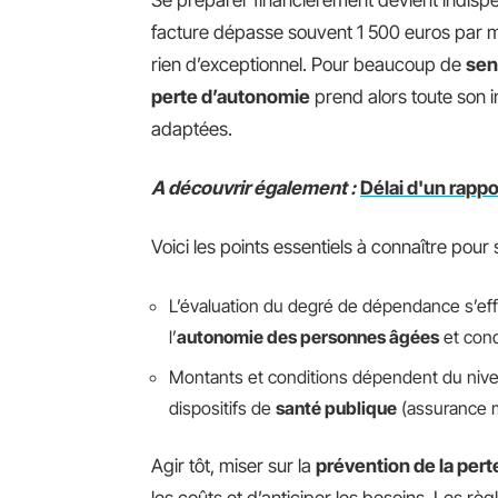
Se préparer financièrement devient indispe
facture dépasse souvent 1 500 euros par m
rien d’exceptionnel. Pour beaucoup de
sen
perte d’autonomie
prend alors toute son im
adaptées.
A découvrir également :
Délai d'un rappo
Voici les points essentiels à connaître pou
L’évaluation du degré de dépendance s’ef
l’
autonomie des personnes âgées
et cond
Montants et conditions dépendent du niv
dispositifs de
santé publique
(assurance ma
Agir tôt, miser sur la
prévention de la per