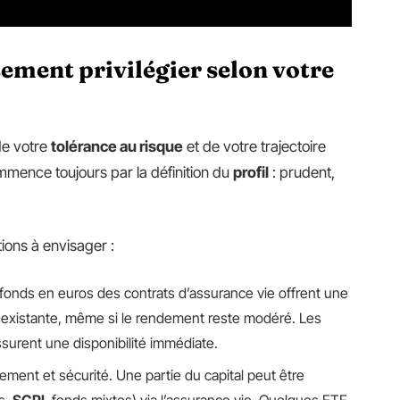
sement privilégier selon votre
de votre
tolérance au risque
et de votre trajectoire
mence toujours par la définition du
profil
: prudent,
tions à envisager :
s fonds en euros des contrats d’assurance vie offrent une
i inexistante, même si le rendement reste modéré. Les
ssurent une disponibilité immédiate.
ment et sécurité. Une partie du capital peut être
s,
SCPI
, fonds mixtes) via l’assurance vie. Quelques ETF