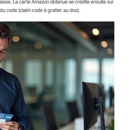
aisse. La carte Amazon obtenue se crédite ensuite sur
du code (claim code à gratter au dos).